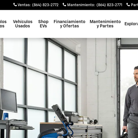
 de Autos Chevrolet en Easley
Ventas
:
(864) 823-2772
Mantenimiento
:
(864) 823-2771
Par
los
Vehículos
Shop
Financiamiento
Mantenimiento
Explor
os
Usados
EVs
y Ofertas
y Partes