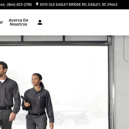
, SC, Cerca de Greenville, Gr
tes
:
(864) 823-2785
5010 OLD EASLEY BRIDGE RD
EASLEY
,
SC
29642
Acerca De
ar
Nosotros