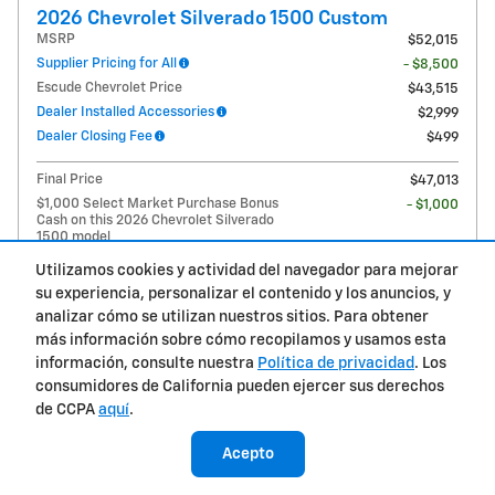
2026 Chevrolet Silverado 1500 Custom
MSRP
$52,015
Supplier Pricing for All
- $8,500
Escude Chevrolet Price
$43,515
Dealer Installed Accessories
$2,999
Dealer Closing Fee
$499
Final Price
$47,013
$1,000 Select Market Purchase Bonus
- $1,000
Cash on this 2026 Chevrolet Silverado
1500 model
Detalles
Utilizamos cookies y actividad del navegador para mejorar
$2,000 Customer Cash on this 2026
- $2,000
Chevrolet Silverado 1500 model
su experiencia, personalizar el contenido y los anuncios, y
Detalles
analizar cómo se utilizan nuestros sitios. Para obtener
$750 Bonus Cash on this 2026
- $750
más información sobre cómo recopilamos y usamos esta
Chevrolet Silverado 1500 model
Detalles
información, consulte nuestra
Política de privacidad
. Los
consumidores de California pueden ejercer sus derechos
$43,263
Precio final
de CCPA
aquí
.
$500 GM First Responder Offer on this
- $500
2026 Chevrolet Silverado 1500 model
Acepto
Detalles
$500 GM Military Offer on this 2026
- $500