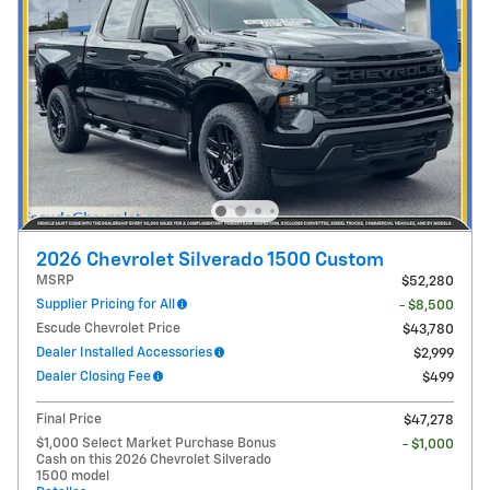
2026 Chevrolet Silverado 1500 Custom
MSRP
$52,280
Supplier Pricing for All
- $8,500
Escude Chevrolet Price
$43,780
Dealer Installed Accessories
$2,999
Dealer Closing Fee
$499
Final Price
$47,278
$1,000 Select Market Purchase Bonus
- $1,000
Cash on this 2026 Chevrolet Silverado
1500 model