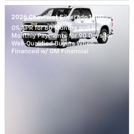
2026 Chevrolet Silverado 1500
0% APR for 60 Months and No
Monthly Payments for 90 Days for
Well-Qualified Buyers When
Financed w/ GM Financial