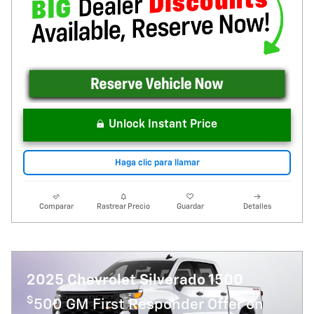
Unlock Instant Price
Haga clic para llamar
Comparar
Rastrear Precio
Guardar
Detalles
2025 Chevrolet Silverado 1500
$
500 GM First Responder Offer on