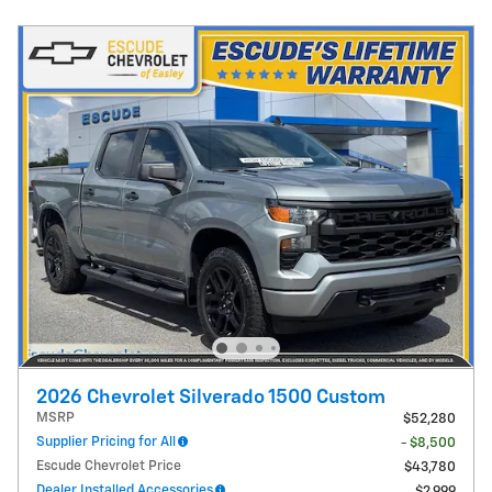
2026 Chevrolet Silverado 1500 Custom
MSRP
$52,280
Supplier Pricing for All
- $8,500
Escude Chevrolet Price
$43,780
Dealer Installed Accessories
$2,999