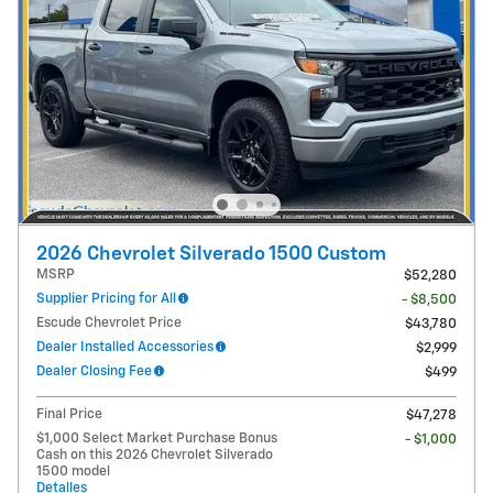
2026 Chevrolet Silverado 1500 Custom
MSRP
$52,280
Supplier Pricing for All
- $8,500
Escude Chevrolet Price
$43,780
Dealer Installed Accessories
$2,999
Dealer Closing Fee
$499
Final Price
$47,278
$1,000 Select Market Purchase Bonus
- $1,000
Cash on this 2026 Chevrolet Silverado
1500 model
Detalles